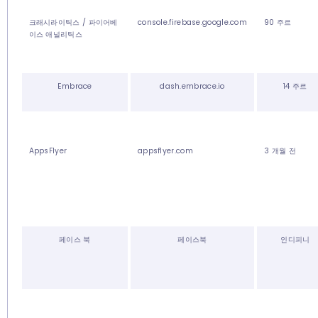
크래시라이틱스 / 파이어베
console.firebase.google.com
90 주르
이스 애널리틱스
Embrace
dash.embrace.io
14 주르
AppsFlyer
appsflyer.com
3 개월 전
페이스 북
페이스북
인디피니