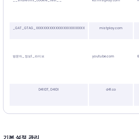
__sharethis_cookie_test__
ko.mistplay.com
_GAT_GTAG_XXXXXXXXXXXXXXXXXXXXXXXXX
mistplay.com
방문자_정보1_라이브
youtube.com
D41IDT, D4IDI
d41.co
기본 설정 관리