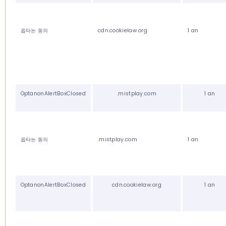
옵타논 동의
cdn.cookielaw.org
1 an
OptanonAlertBoxClosed
.mistplay.com
1 an
옵타논 동의
.mistplay.com
1 an
OptanonAlertBoxClosed
cdn.cookielaw.org
1 an