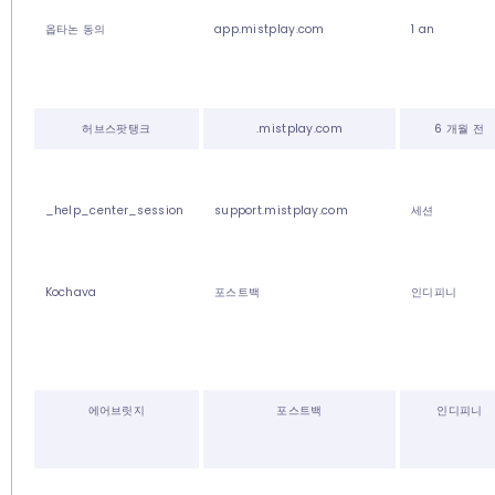
옵타논 동의
app.mistplay.com
1 an
허브스팟탱크
.mistplay.com
6 개월 전
_help_center_session
support.mistplay.com
세션
Kochava
포스트백
인디피니
에어브릿지
포스트백
인디피니