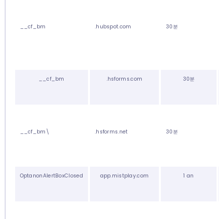
__cf_bm
.hubspot.com
30분
__cf_bm
.hsforms.com
30분
__cf_bm\
.hsforms.net
30분
OptanonAlertBoxClosed
app.mistplay.com
1 an