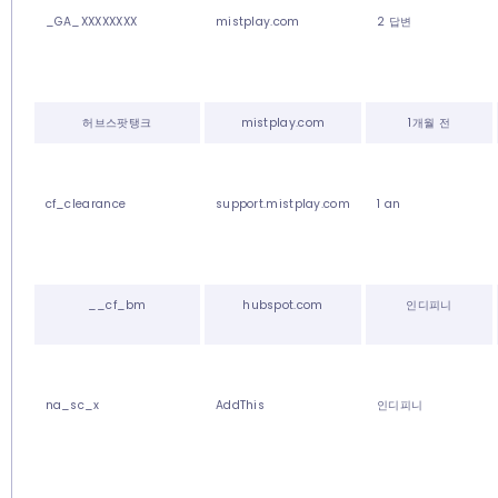
_GA_XXXXXXXX
mistplay.com
2 답변
허브스팟탱크
mistplay.com
1개월 전
cf_clearance
support.mistplay.com
1 an
__cf_bm
hubspot.com
인디피니
na_sc_x
AddThis
인디피니