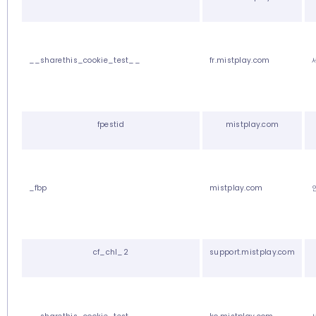
__sharethis_cookie_test__
fr.mistplay.com
fpestid
mistplay.com
_fbp
mistplay.com
cf_chl_2
support.mistplay.com