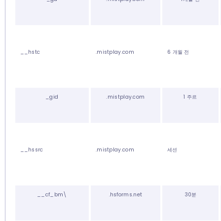
__hstc
.mistplay.com
6 개월 전
_gid
.mistplay.com
1 주르
__hssrc
.mistplay.com
세션
__cf_bm\
.hsforms.net
30분