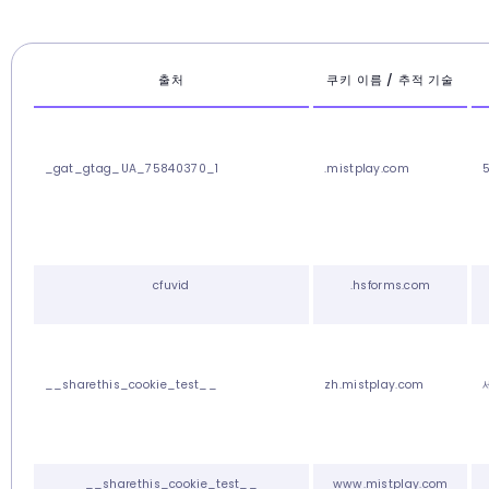
출처
쿠키 이름 / 추적 기술
_gat_gtag_UA_75840370_1
.mistplay.com
cfuvid
.hsforms.com
__sharethis_cookie_test__
zh.mistplay.com
__sharethis_cookie_test__
www.mistplay.com