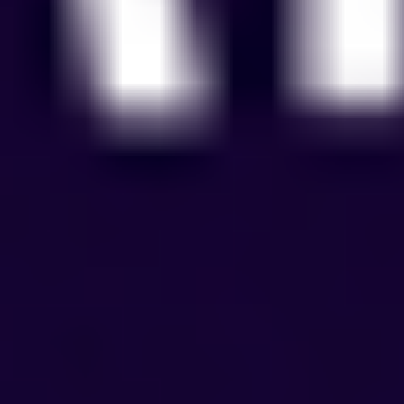
저희는 말로만 하지 않습
니다. 실제 사용자 리뷰를
확인해 보세요.
재미있어요! 선택해야 하는 게임들은 보상
이 없어도 제가 할 가능성이 높은 게임들입
니다. 하지만 어차피 할 일을 하면서 여가 시
간을 보내는 것에 대한 보상을 받는다는 것
은 꽤 멋진 일입니다.