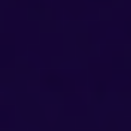
자주 묻는 질문
Mistplay와 Freecash³의 차이점은 무엇
인가요?
미스트플레이와 프리캐시는 모두 여가 시간에 수익
을 창출할 수 있는 보상 앱이지만, 접근 방식이 매우
다릅니다. 이 플랫폼들은 각기 독특한 보상 체계, 수
익 창출 방식, 일일 활동을 제공합니다. 어떤 앱이 적
합한지는 여러분이 시간 활용을 통해 무엇을 얻고자
하느냐에 달려 있습니다. 게임 플레이를 기프트 카
드로 전환하고 싶으신가요? 아니면
부업에
가까운
것을 찾고 계신가요?
두 플랫폼을 구분하는 요소는 다음과 같습니다:
오로지 게임에만 집중: Mistplay는
수백 개의 타
이틀로 구성된 다양한 게임 라이브러리를 제공하