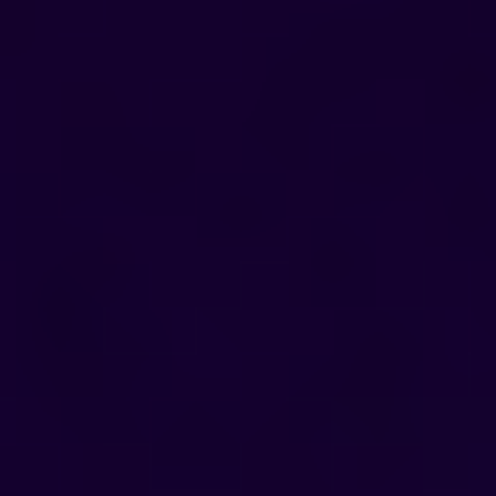
가능합니다.
게임 선택
대부분의 보상 앱은 선택지가 몇 가
엄선된 게임 라이
지밖에 없습니다. Mistplay는 350
브러리²에 수록된
100개 이상의 모바
개 이상의 방대한 게임 목록을 갖추
고 있어, 언제나 새로운 게임을 즐길
350개 이상의 게
일 게임⁴
수 있습니다. 새로운 게임을 시도해
보거나, 이미 즐겨하는 게임을 계속
임
즐겨보세요.²
Google Play 스
Google Play 스
사용자 리뷰
토어에서 4.4점,
토어에서 별점 4.5
여러분이 저희의 최우선 순위입니다.
104만 건의 리뷰
개, 리뷰 442k⁴건
시청률도 이를 증명하고 있습니다. 저
희는 여러분이 진정으로 즐겁게 사용
할 수 있는 앱을 만들기 위해 여러분
iOS 앱 스토어에서
iOS 앱 스토어에서
의 선호도를 최우선으로 고려합니다.
별점 4.5개, 리뷰 5
4.7점의 평점과 10
만 건
만 건⁴의 리뷰
출금 수수료
Mistplay는 출금 시에도 100% 무료
PayPal 및 은행 출
로 이용하실 수 있습니다. 처리 수수
처리 수수료 없음
료나 숨겨진 비용은 없으며, 예상치
금 시 5% 수수료⁴
못한 추가 비용도 없습니다. 그저 게
임을 즐기며 수익을 올리시면 됩니다.