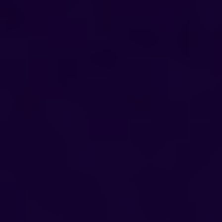
보너스 보상 및 프로모
션
현금, 여행 상품, 기
기프트 카드는 정말 훌륭하지만, 그게
전부가 아닙니다. Mistplay에서는
프트 카드 등 고가
활동 참여와 연계
정기적으로 경품 행사를 진행하여 여
의 경품이 걸린 정
된 복권⁴
러분이 당첨될 기회를 더 많이 제공
합니다. 지금까지의 경품으로는 휴가
기 추첨 이벤트
패키지, 최신 게임 콘솔, 심지어 현금
6만 달러까지 포함됩니다.
수익 구조
마일스톤과 게임
미스트플레이로 수익을 창출하는 것
내 진행 상황을 통
다양한 활동에 걸
은 결코 지루한 일이 아닙니다. 새로
운 게임을 체험하고, 즐겨하는 게임과
해 직접 포인트를
친 과제별 수익⁴
시간을 보내며, 마일스톤을 달성해 보
상을 획득하세요.
획득하세요
¹기프트 카드는 지역에 따라 다를 수 있습니다. 가맹점은 Mistplay를 보증하
지 않으며, Mistplay와 제휴 관계에 있지 않습니다.
²언급된 게임은 예시일 뿐이며, 제공되는 게임은 지역에 따라 다를 수 있습니
다.
³본 기사에서 언급된 모든 제3자 명칭, 상표 및 브랜드는 해당 소유자의 재산