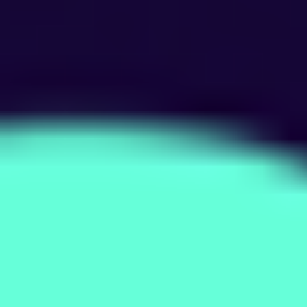
Mistplay와 Freecash는 모두 다양한 디지털 활동
에 참여하는 사용자에게 보상을 제공하지만, 매일
경험하는 방식은 매우 다릅니다. Mistplay는 좋아하
는
편안한 게임으로
휴식을 취하든, 완전히 새로운
요리 게임을 시도하든⁶
, 단순히 ‘나만의 시간’을 보
내는 것만으로도 보상을 제공합니다. 즐겁게, 나만
의 방식으로 게임을 즐기며 포인트를 쌓아
Chipotle이나 PlayStation⁸ 같은 소매업체의 기프
트 카드로 교환하세요.
⁶언급된 게임은 예시일 뿐이며, 제공되는 게임은 지역에 따라 다를 수
있습니다.
⁷이 기사에 포함된 정보는 공개된 데이터를 바탕으로 2026년 7월 27
일 기준 정확한 내용입니다. Mistplay는 제3자가 제공한 정보의 정확
성에 대해 책임을 지지 않습니다.
⁸기프트 카드는 지역에 따라 다를 수 있습니다. 가맹점은 Mistplay를