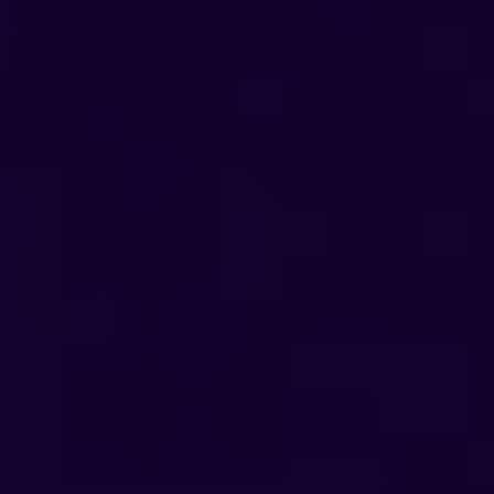
Freecash³
PayPal, 기프트 카
보상 옵션
드, 암호화폐 또는
좋아하는 게임을 즐기며 보상을 받아
기프트 카드, 페이
현금 (이용 가능 여
보세요. Visa, Amazon, Walmart
팔 현금
부와 수수료는 결
등 유명 업체의 기프트 카드로 포인
트를 간편하게 교환할 수 있습니다.¹
제 수단에 따라 다
릅니다)⁴
처리 기간은 결제
대부분의 보상은 1
방법에 따라 다릅
보상 처리 속도
시간 이내에 처리
니다(즉시 이체: 영
됩니다
업일 기준 2일)⁴
플랫폼 경험
우리는 누구나, 어디서나 훌륭한 게임
안드로이드 및 iOS
웹 플랫폼, 안드로
을 즐기고 실제 보상을 받을 수 있기
를 바랍니다. 그래서 Mistplay는 안
전용 앱
이드 및 iOS 앱⁴
드로이드와 iOS 기기 모두에서 이용