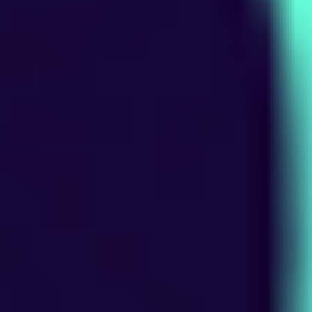
싶으신가요? 특별 이벤트를 확인하거나 보너스가
적용된 게임에 참여해 보세요. 어떤 플레이 스타일
이든, 모든 게임이 포인트를 적립할 수 있는 기회입
니다.
⁹언급된 게임은 예시일 뿐이며, 제공되는 게임은 지역에 따라 다를 수
있습니다.
어떤 기프트 카드로 교환할 수 있나요?
아마존, 구글 플레이, 월마트, 비자 등 유명 브랜드의
다양한 인기 기프트 카드 중에서 선택하세요.¹⁰ 또한
대규모 경품 행사에 참여하여 거액의 상금, 독점 번
들 상품 등을 받을 기회를 잡을 수도 있습니다.
¹⁰기프트 카드는 지역에 따라 다를 수 있습니다. 가맹점은 Mistplay를
보증하지 않으며, Mistplay와 제휴 관계에 있지 않습니다.