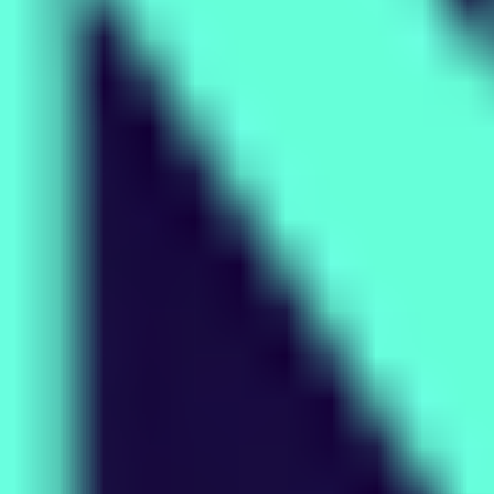
'Among Us'와 비슷한 게임을 찾고 계신가요?
Mistplay에서 즐길 수 있는 재미있는 멀티플레이어
모바일 게임 9가지를 확인해 보세요.
더 보기