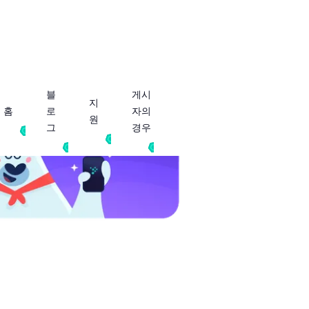
블
게시
지
홈
로
자의
원
그
경우