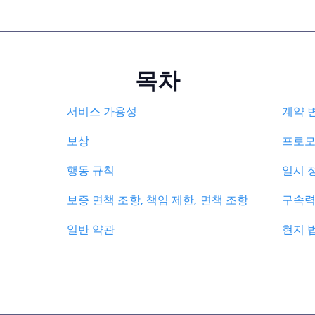
목차
서비스 가용성
계약 
보상
프로모
행동 규칙
일시 
보증 면책 조항, 책임 제한, 면책 조항
구속력
일반 약관
현지 